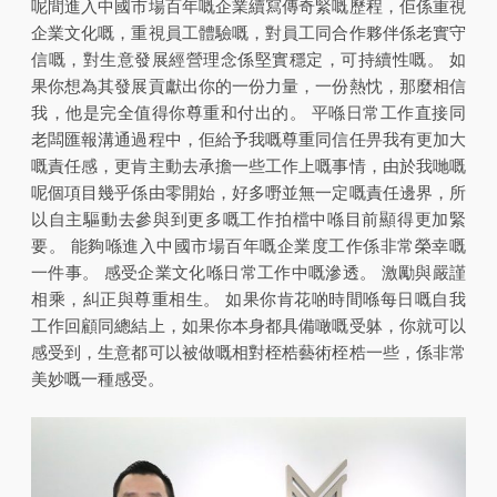
呢間進入中國市場百年嘅企業續寫傳奇緊嘅歷程，佢係重視
企業文化嘅，重視員工體驗嘅，對員工同合作夥伴係老實守
信嘅，對生意發展經營理念係堅實穩定，可持續性嘅。 如
果你想為其發展貢獻出你的一份力量，一份熱忱，那麼相信
我，他是完全值得你尊重和付出的。 平喺日常工作直接同
老闆匯報溝通過程中，佢給予我嘅尊重同信任畀我有更加大
嘅責任感，更肯主動去承擔一些工作上嘅事情，由於我哋嘅
呢個項目幾乎係由零開始，好多嘢並無一定嘅責任邊界，所
以自主驅動去參與到更多嘅工作拍檔中喺目前顯得更加緊
要。 能夠喺進入中國市場百年嘅企業度工作係非常榮幸嘅
一件事。 感受企業文化喺日常工作中嘅滲透。 激勵與嚴謹
相乘，糾正與尊重相生。 如果你肯花啲時間喺每日嘅自我
工作回顧同總結上，如果你本身都具備噉嘅受躰，你就可以
感受到，生意都可以被做嘅相對桎梏藝術桎梏一些，係非常
美妙嘅一種感受。