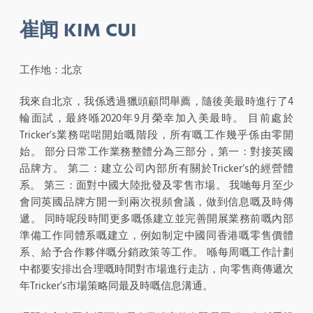
崔闻 KIM CUI
工作地：北京
我來自北京，我係透過獵頭顧問舉薦，隨後美最時進行了4
輪面試，最終喺2020年9月榮幸加入美最時。 目前處於
Tricker’s業務啱啱開始嘅階段，所有嘅工作幾乎係由零開
始。 部分日常工作業務整體分為三部分，第一：對接英國
品牌方。 第二：建立公司內部所有關於Tricker’s的經營體
系。 第三：面對中國大陸批發及零售市場。 我哋每月至少
會同英國品牌方開一到兩次視頻會議，做到信息嘅及時傳
遞。 同時呢段時間更多嘅係建立並完善開展業務前嘅內部
準備工作同體系嘅建立，例如制定中國同香港嘅零售價體
系、給予合作夥伴嘅分銷政策等工作。 喺每周嘅工作計劃
中都要安排出合理嘅時間對市場進行走訪，向零售商傳遞次
年Tricker’s市場策略同最及時嘅信息溝通。