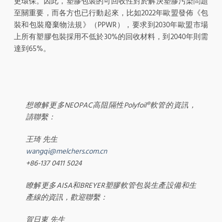
更環保。因此，塑膠包裝的可回收性對於解決塑膠污染問題
至關重要，而各方也已行動起來，比如2022年歐盟發佈《包
裝和包裝廢棄物法規》（PPWR），要求到2030年歐盟市場
上所有塑膠包裝採用不低於30%的回收材料，到2040年則需
達到65%。
想瞭解更多NEOPAC高阻隔性Polyfoil®軟管的資訊，
請聯繫：
王琦 先生
wangqi@melchers.com.cn
+86-137 0411 5024
瞭解更多AISA和BREYER塑膠軟管包裝生產設備和生
產線的資訊，歡迎聯繫：
賀日東 先生