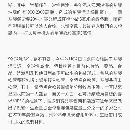
噸，其中一半都僅作一次性用途。每年流入江河湖海的塑膠
垃圾約有1900-2300萬噸，造成的塑膠污染觸目驚心。一個
塑膠袋需要20年才能分解成直徑小於5毫米的微塑膠，而這
些塑膠微粒可以進入食物、水和空氣，最終進入我們的人體
體內——每人每年攝入的塑膠微粒高達5萬個。
“全球戰塑”，刻不容緩，今年的地球日主題再次強調了塑膠
污染這一全球性威脅。塑膠軟管是目前化妝品、藥品、食
品、洗滌劑及其他日用品不可缺少的包裝形式，常見的塑膠
軟管種類包括：鋁塑複合軟管、全塑複合軟管、塑膠共擠出
軟管。其中，鋁塑複合軟管因鋁塑分離較為困難，一直以來
是回收商的一大難題。而另一方面，在可持續發展目標的要
求和ESG的推動下，很多消費品零售商和製造商近年來已做
出了改變：生產量占全球塑膠包裝重量三分之一的多家公司
在2020年集體承諾，到2025年實現使用100%可重複使用或
可回收的包裝材料。