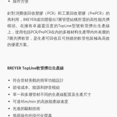
操作方便
針對消費後回收塑膠（PCR）和工業回收塑膠（PrePCR）的
再利用，BREYER成功開發出7層管壁結構所需的高性能共擠
模頭。在擁有卓越靈活度的TopLine型號軟管擠出生產線
上，使用包括PCR/PrePCR在內的多種材料生產帶內外表層的
7層共擠軟管，是生產可回收且可持續的軟管包裝極為高效
的優選方案。
BREYER TopLine軟管擠出生產線
符合管材美觀的簡單功能設計
節省成本、能源和靜音模組
單一和多層管材不同的生產線配置及生產尺寸
可達45m/min 的高效能產線速度
先進的驅動技術
簡易操作的現代化螢幕