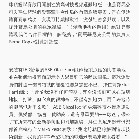
球頂級聯賽啟用開創性的高科技視頻運動地板，也是寶馬公
司與拜仁籃球俱樂部牽手合作后的首個旗艦專案，旨在促進
體育賽事成功、實現可持續機動性、激發社會參與度，以及
提升寶馬公園的觀眾體驗。“（創新地板的應用）絕對是能
體現我們合作目標的一個亮點，”寶馬慕尼克公司的負責人
Bernd Döpke對此評論道。
安裝有LED螢幕的ASB GlassFloor能夠複製原始的比賽場地，
並在整個地板表面顯示令人過目難忘的酷炫圖像。籃球運動
員們對這一體育領域的顛覆性創新驚歎不已。拜仁前鋒Elias
Harris說：「此前我沒有任何預期，完全沒想到可以在玻璃
地板上打球。但它真的很神奇，不僅有抓地力，而且著地時
的腳感也近乎柔軟“。ASB GlassFloor的尖端科技不僅為運動
員、俱樂部、協會、贊助商，還有最重要的——球迷，帶來
了前所未有的全新參與度和附加體驗。拜仁慕尼黑籃球俱樂
部首席執行官Marko Pesic表示：“我此前就已瞭解到這項技
術創新，我真的非常希望我們的球迷到賽場來親眼看看。”