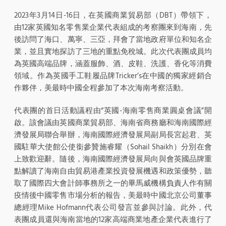
2023年3月14日-16日，在英國商業貿易部（DBT）帶領下，
由12家英國知名零售業企業代表組成的考察團來到海南，先
後訪問了海口、萬寧、三亞，拜會了當地政府單位和知名企
業，並且實地探訪了三地的重點免稅城。此次代表團成員均
為英國高端品牌，涵蓋服飾、酒、皮鞋、洗護、香化等消費
領域。作為英國手工鞋履品牌Tricker’s在中國的獨家經銷合
作夥伴，美最時中國全程參加了本次海南考察活動。
代表團的首日活動議程由“英國-海南零售商業圓桌會議”開
啟。該會議由英國商業貿易部、海南省商務廳和海南國際經
濟發展局聯合舉辦，海南國際經濟發展局副局長宮起君、英
國駐華大使館公使銜參贊施睿耀（Sohail Shaikh）分別在會
上致歡迎辭。隨後，海南國際經濟發展局向與會英國品牌重
點解讀了海南自由貿易港產業投資發展機遇和政策優勢，聽
取了國際四大會計師事務所之一的畢馬威機構負責人作有關
疫情後中國零售市場分析的報告，美最時中國北京公司董事
總經理Mike Hofmann代表公司發言並參與討論。此外，代
表團成員還與海南當地的12家高端商業地產企業代表進行了