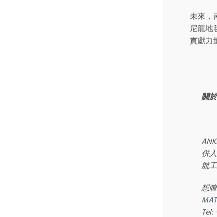
未來，
尼龍地
貢獻力
關於
AN
併入
航工
想瞭
MA
Tel: