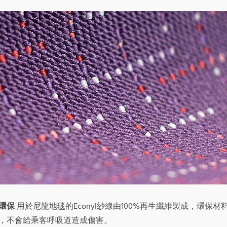
環保
用於尼龍地毯的Econyl紗線由100%再生纖維製成，環保
，不會給乘客呼吸道造成傷害。