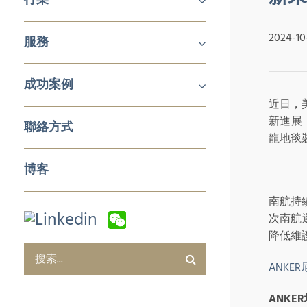
機械及工業產品
醫療
消費品
2024-10
服務
鋁擠壓與加工
航空
建築產品
發電
化工與石化
食品技術
新能源
石油與天然氣
日化用品包裝
製藥
塑料和橡膠加工與實驗室設備
冬季運動
企業對企業 (B2B)
企業對消費者 (B2C)
企業服務
成功案例
近日，
銷售與市場
零售與批發
電子商務及數字化營銷
售後服務及培訓
採購及質量管控
企業服務
新進展
聯絡方式
龍地毯
博客
南航持
次南航
降低維
ANKE
ANKER