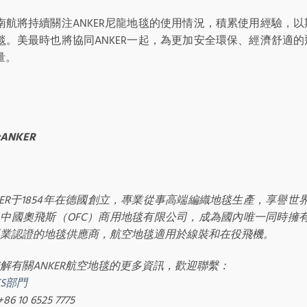
南航將持續關注ANKER尼龍地毯的使用情況，積累使用經驗，
毯。美最時也將協同ANKER一起，為更加安全環保、經濟舒適
量。
ANKER
KER于1854年在德國創立，專業從事高端編織地毯生產，享譽世界。
中國奧飛斯（OFC）商用地毯有限公司，成為國內唯一同時擁
業認證的地毯供應商，航空地毯適用於線裝和在役飛機。
解有關ANKER航空地毯的更多資訊，歡迎聯繫：
TS部門
 +86 10 6525 7775