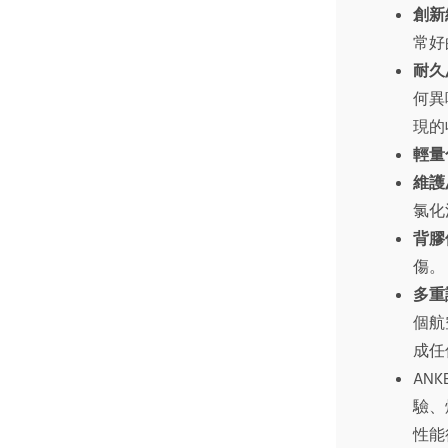
創新
常好
耐久
何異
現的
輕量
維護
氯化
背膠
傷。
多重
個航
成任
AN
驗、
性能