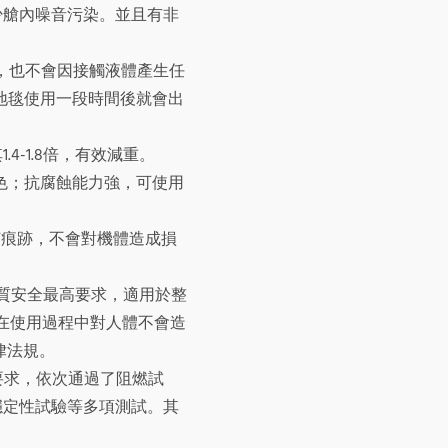
減少艙內噪音污染。並且有非
板層，也不會因接觸液體產生任
航司地毯使用一段時間後就會出
1.4-1.8倍，有效減重。
色；抗腐蝕能力強，可使用
何痕跡，不會對機體造成損
證，滿足品質安全最高要求，適用於整
在使用過程中對人體不會造
律法規。
的要求，依次通過了阻燃試
穩定性試驗等多項測試。其