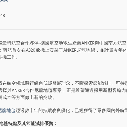
-18
美最時航空合作夥伴-德國航空地毯生產商ANKER與中國南方航
：南航首次在A320飛機上安裝了ANKER尼龍地毯，並計畫今年內
裝機工作。
續在航空領域踐行綠色低碳發展理念，不斷探索節能減排、可持
選擇與ANKER合作尼龍地毯專案，正是希望通過採用新型客艙
護成本等方面做出新的突破。
R尼龍地毯
經過數十年的持續改良優化，已經獲得了眾多國內外航
地毯特點及其節能減排優勢：