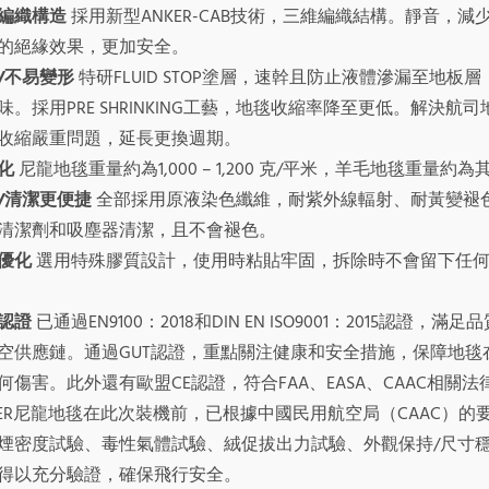
編織構造
採用新型ANKER-CAB技術，三維編織結構。靜音，
的絕緣效果，更加安全。
/
不易變形
特研FLUID STOP塗層，速幹且防止液體滲漏至地
味。採用PRE SHRINKING工藝，地毯收縮率降至更低。解決
收縮嚴重問題，延長更換週期。
化
尼龍地毯重量約為1,000 – 1,200 克/平米，羊毛地毯重量約為其
/
清潔更便捷
全部採用原液染色纖維，耐紫外線輻射、耐黃變褪
清潔劑和吸塵器清潔，且不會褪色。
優化
選用特殊膠質設計，使用時粘貼牢固，拆除時不會留下任
認證
已通過EN9100：2018和DIN EN ISO9001：2015認
空供應鏈。通過GUT認證，重點關注健康和安全措施，保障地毯
何傷害。此外還有歐盟CE認證，符合FAA、EASA、CAAC相關法
KER尼龍地毯在此次裝機前，已根據中國民用航空局（CAAC）
煙密度試驗、毒性氣體試驗、絨促拔出力試驗、外觀保持/尺寸
得以充分驗證，確保飛行安全。