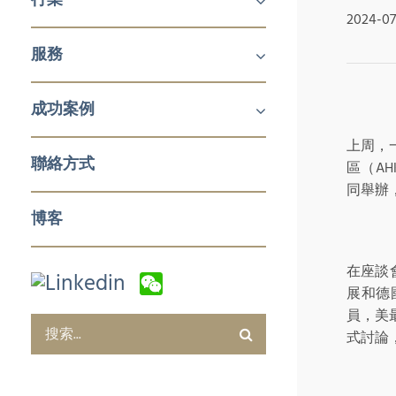
2024-07
機械及工業產品
醫療
消費品
服務
鋁擠壓與加工
航空
建築產品
發電
化工與石化
食品技術
新能源
石油與天然氣
日化用品包裝
製藥
塑料和橡膠加工與實驗室設備
冬季運動
企業對企業 (B2B)
企業對消費者 (B2C)
企業服務
成功案例
銷售與市場
零售與批發
電子商務及數字化營銷
售後服務及培訓
採購及質量管控
企業服務
上周，一
聯絡方式
區（AHK
同舉辦
博客
在座談
展和德
員，美最
式討論