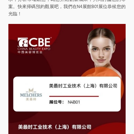
案。快來掃碼預約觀展吧，我們在N4展館B01展位恭候您的
光臨！