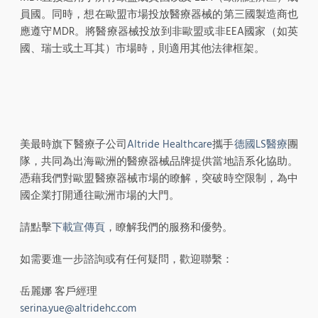
員國。同時，想在歐盟市場投放醫療器械的第三國製造商也
應遵守MDR。將醫療器械投放到非歐盟或非EEA國家（如英
國、瑞士或土耳其）市場時，則適用其他法律框架。
美最時旗下醫療子公司
Altride Healthcare
攜手
德國LS醫療
團
隊，共同為出海歐洲的醫療器械品牌提供當地語系化協助。
憑藉我們對歐盟醫療器械市場的瞭解，突破時空限制，為中
國企業打開通往歐洲市場的大門。
請點擊
下載宣傳頁
，瞭解我們的服務和優勢。
如需要進一步諮詢或有任何疑問，歡迎聯繫：
岳麗娜 客戶經理
serina.yue@altridehc.com