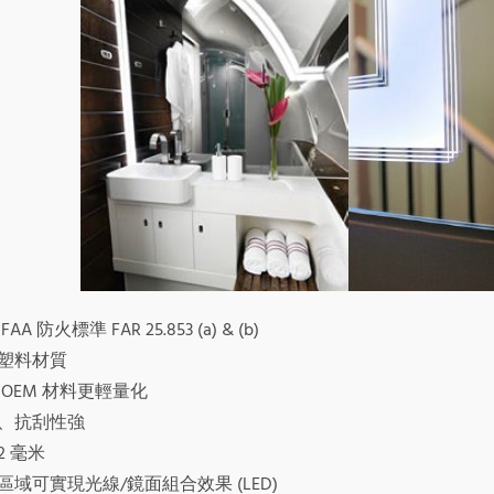
AA 防火標準 FAR 25.853 (a) & (b)
塑料材質
 OEM 材料更輕量化
、抗刮性強
2 毫米
區域可實現光線/鏡面組合效果 (LED)