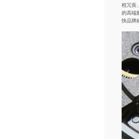
程冗長
的高端
快品牌