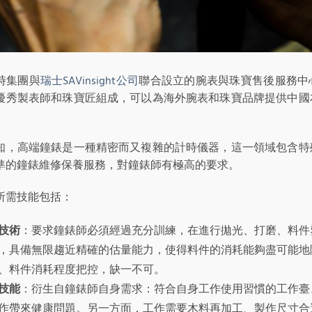
時集團與
瑞士SAVinsight公司
聯合設立的腕表與珠寶售後服務中
優秀製表師和珠寶匠組成，可以為海外腕表和珠寶品牌提供中國
。
知，高端鐘錶是一種精密而又複雜的計時儀器，這一領域包含特
準的鐘錶維修保養服務，對鐘錶師有極高的要求。
所需技能包括：
技術
：要求鐘錶師必須經過充分訓練，在進行拋光、打磨、料件
，具備無限趨近精確的估量能力，使得料件的消耗能夠盡可能地
、料件消耗程度把控，缺一不可。
技能
：衍生自鐘錶師自身需求：符合自身工作使用習慣的工作臺
作帶來健康問題。另一方面，工作需要木料再加工、製作尺寸合