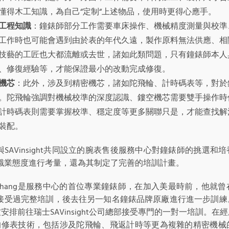
懂得木工知識，為自己“定制“上述物品，使用時更得心應手。
工程知識
：鐘錶師部分工作需要車床操作、機械精度測量與校準
工作時也可能會遇到由於表的年代久遠，製作原料無法供應、相
技藝的工匠也大都流離或去世，諸如此類問題，只有鐘錶師本人
、修復經驗等，才能保證最小的改動完成修復。
機芯
：此外，涉及到精密機芯，諸如陀飛輪、計時碼表等，對於
。陀飛輪強調對機械校準的深度認識、鏤空機芯需要雙手操作時
計時碼表則需要掌握校準、穩定度等更多關聯只是，才能查找解
裝配。
與SAVinsight共同設立的腕表售後服務中心對鐘錶師的挑選
職業態度進行考量，還為其制定了完善的培訓計畫。
dy Zhang是服務中心的首位專業鐘錶師，在加入美最時前，他
接受過完整培訓，後去往另一知名鐘錶品牌原廠進行進一步訓練
y被安排前往瑞士SAVinsight公司總部接受專門的一對一培訓。
dy的修表技術，包括涉及陀飛輪、飛返計時等更為複雜的精密機