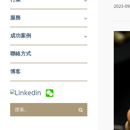
2023-09
機械及工業產品
醫療
消費品
服務
鋁擠壓與加工
航空
建築產品
發電
化工與石化
食品技術
新能源
石油與天然氣
日化用品包裝
製藥
塑料和橡膠加工與實驗室設備
冬季運動
企業對企業 (B2B)
企業對消費者 (B2C)
企業服務
成功案例
銷售與市場
零售與批發
電子商務及數字化營銷
售後服務及培訓
採購及質量管控
企業服務
聯絡方式
博客