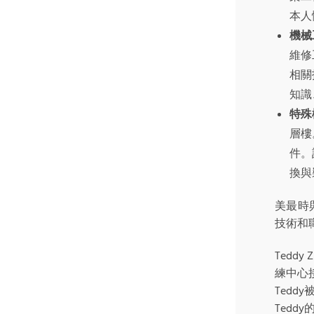
本人
機械
維修
相關
知識
特殊
層樓
件。
換與
美最時
技術和
Ted
練中心
Tedd
Ted