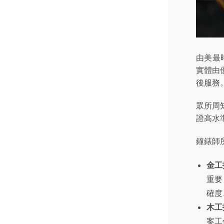
由美最
實體由
後服務
眾所周
證高水
鐘錶師
金工
重要
確度
木工
案工