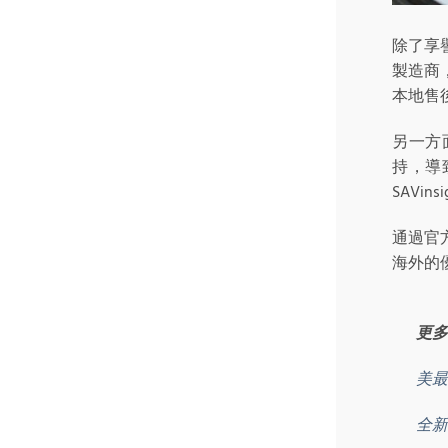
除了享
製造商
本地售
另一方
持，導
SAVi
通過官
海外的
更多
美最
全新