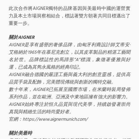
此次合作將AIGNER獨特的品牌基因與美最時中國的運營實
力及本土市場洞察相結合，標誌著雙方朝著共同目標邁出了
重要一步。
關於AIGNER
AIGNER是享有盛譽的奢侈品牌，由匈牙利裔設計師艾蒂安·
艾格納於1965年在慕尼克創立，以其皮革製品的精湛工藝聞
名於世。品牌標誌性的馬蹄形”A”標識，象徵著優雅與好
運，已成為其雋永風格的經典印記。
AIGNER融合德國的嚴謹工藝與義大利的創意靈感，提供高
品質手袋及配飾，完美體現傳統與創新的獨特交融。
數十年來，AIGNER已拓展至國際市場，在米蘭時裝周發佈
系列作品，並在歐洲、亞洲及中東地區擁有強大的影響力。
AIGNER始終專注於恒久品質與現代美學，持續啟發著崇尚
真我與精緻生活的時尚愛好者。
官網：https://www.aignermunich.com/
關於美最時