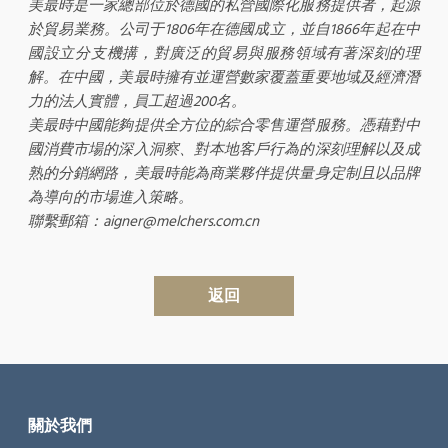
美最時是一家總部位於德國的私營國際化服務提供者，起源
於貿易業務。公司于1806年在德國成立，並自1866年起在中
國設立分支機搆，對廣泛的貿易與服務領域有著深刻的理
解。在中國，美最時擁有並運營數家覆蓋重要地域及經濟潛
力的法人實體，員工超過200名。
美最時中國能夠提供全方位的綜合零售運營服務。憑藉對中
國消費市場的深入洞察、對本地客戶行為的深刻理解以及成
熟的分銷網路，美最時能為商業夥伴提供量身定制且以品牌
為導向的市場進入策略。
聯繫郵箱：aigner@melchers.com.cn
返回
關於我們