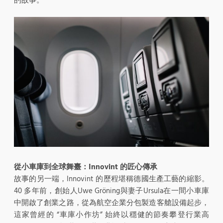
的故事。
從小車庫到全球舞臺：Innovint 的匠心傳承
故事的另一端，Innovint 的歷程堪稱德國生產工藝的縮影。
40 多年前，創始人Uwe Gröning與妻子Ursula在一間小車庫
中開啟了創業之路，從為航空企業分包製造客艙設備起步，
這家曾經的 “車庫小作坊” 始終以穩健的節奏攀登行業高