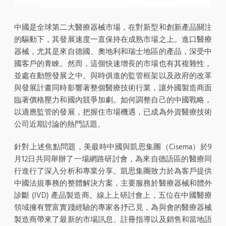
中國是全球第二大醫療器械市場，在對新型和創新產品關注
的驅動下，其發展速度一直保持在成熟市場之上。進口醫療
器械，尤其是來自德國、奧地利和瑞士地區的產品，深受中
國客戶的青睞。然而，這個快速增長的市場也有其複雜性，
並處在動態發展之中。與時俱進的監管框架以及政府的改革
與發展計畫同時影響著整個醫療技術行業，讓外國製造商面
臨著價格壓力和國內競爭加劇。如何調整自己的中國戰略，
以適應監管的發展，把握住市場機遇，已成為外資醫療技術
公司近期討論的熱門話題。
針對上述焦點問題，美最時中國與凱思集團（Cisema）於9
月12日共同舉辦了一場網路研討會，為來自德語區的醫療同
行進行了深入分析和專業分享。凱思集團致力於為客戶提供
中國法規事務的整體解決方案，主要服務於醫療器械和體外
診斷 (IVD) 產品製造商。線上上研討會上，五位在中國醫療
領域擁有豐富實踐經驗的專家各抒己見，為與會的醫療器械
製造商帶來了最新的市場訊息、註冊指導以及銷售和當地語